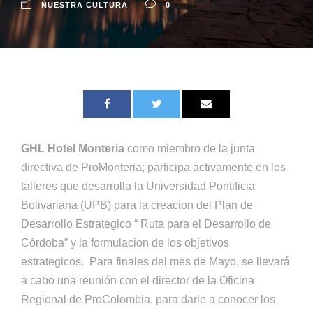
NUESTRA CULTURA
0
GHL Hotel Monteria
como miembro de la junta
directiva de ProMonteria; participa activamente en los
talleres que desarrolla la Universidad Pontificia
Bolivariana (UPB) para la creacion del Plan de
Desarrollo Estrategico “ Ruta para el Desarrollo de
Córdoba” y la formulacion de los objetivos
estrategicos. Para finales del mes de Mayo, se llevará
a cabo una reunión con el director de la Oficina
Regional de ProColombia, para darle a conocer los