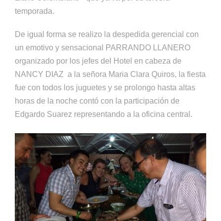
temporada.
De igual forma se realizo la despedida gerencial con
un emotivo y sensacional PARRANDO LLANERO
organizado por los jefes del Hotel en cabeza de
NANCY DIAZ a la señora Maria Clara Quiros, la fiesta
fue con todos los juguetes y se prolongo hasta altas
horas de la noche contó con la participación de
Edgardo Suarez representando a la oficina central.