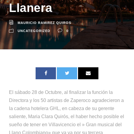
Llanera
MAURICIO RAMIREZ QUIROS
UNCATEGORIZED
0
El sábado 28 de Octubre, al finalizar la función la
Directora y los 50 artistas de Zaperoco agradecieron a
la cadena hotelera GHL, en cabeza de su gerente
saliente, Maria Clara Quirós, el haber hecho posible el
sueño de tener en Villavicencio el » Gran musical del
Llano Colombiano» que ya va por su tercera