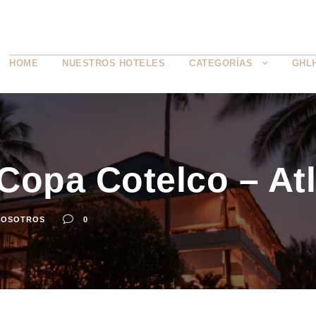
HOME
NUESTROS HOTELES
CATEGORÍAS
GHL
Copa Cotelco – Atl
NOSOTROS
0