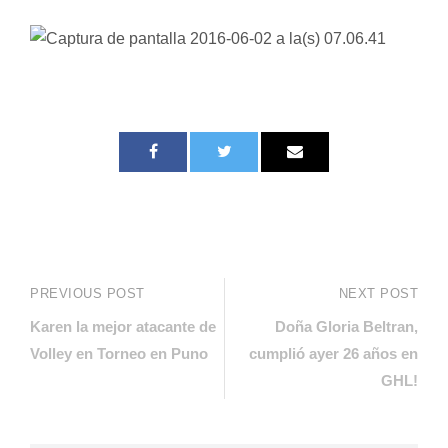
PREVIOUS POST
NEXT POST
Karen la mejor atacante de
Doña Gloria Beltran,
Volley en Torneo en Puno
cumplió ayer 26 años en
GHL!