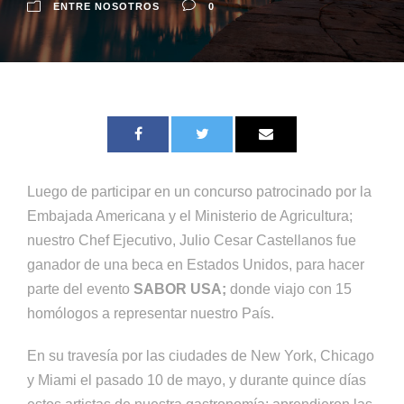
ENTRE NOSOTROS
0
Luego de participar en un concurso patrocinado por la
Embajada Americana y el Ministerio de Agricultura;
nuestro Chef Ejecutivo, Julio Cesar Castellanos fue
ganador de una beca en Estados Unidos, para hacer
parte del evento
SABOR USA;
donde viajo con 15
homólogos a representar nuestro País.
En su travesía por las ciudades de New York, Chicago
y Miami el pasado 10 de mayo, y durante quince días