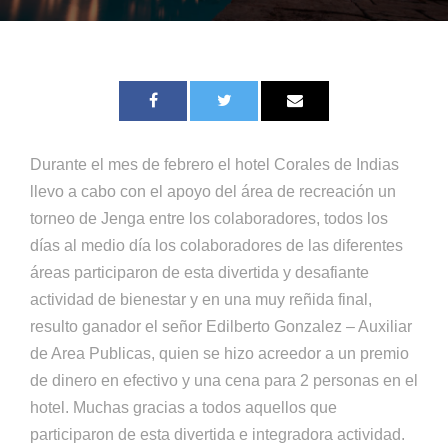
Durante el mes de febrero el hotel Corales de Indias
llevo a cabo con el apoyo del área de recreación un
torneo de Jenga entre los colaboradores, todos los
días al medio día los colaboradores de las diferentes
áreas participaron de esta divertida y desafiante
actividad de bienestar y en una muy reñida final,
resulto ganador el señor Edilberto Gonzalez – Auxiliar
de Area Publicas, quien se hizo acreedor a un premio
de dinero en efectivo y una cena para 2 personas en el
hotel. Muchas gracias a todos aquellos que
participaron de esta divertida e integradora actividad.