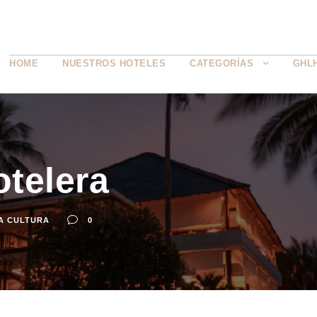
HOME
NUESTROS HOTELES
CATEGORÍAS
GHL
telera
A CULTURA
0