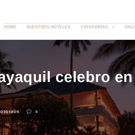
HOME
NUESTROS HOTELES
CATEGORÍAS
GHL
yaquil celebro en
NOSOTROS
0