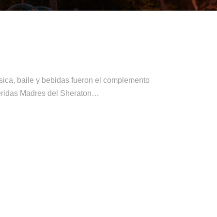
úsica, baile y bebidas fueron el complemento
Queridas Madres del Sheraton…