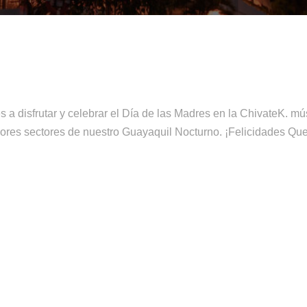
s a disfrutar y celebrar el Día de las Madres en la ChivateK. m
mejores sectores de nuestro Guayaquil Nocturno. ¡Felicidades 