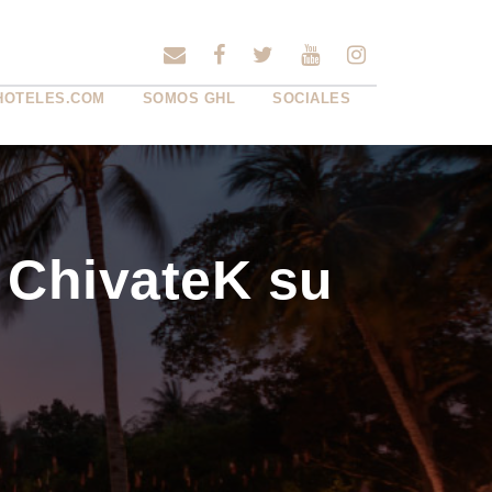
HOTELES.COM
SOMOS GHL
SOCIALES
 ChivateK su