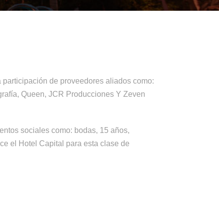
a participación de proveedores aliados como:
tografía, Queen, JCR Producciones Y Zeven
ventos sociales como: bodas, 15 años,
ce el Hotel Capital para esta clase de