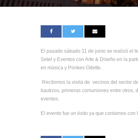
El pasado sábado 11 de junio se realizó el 
Setel y Eventos con Arte & Diseño en la pa
en música y Ponkes Odette.
Recibimos la visita de vecinos del sector d
bautizos, primeras comuniones entre otros, d
eventos.
El evento fue un éxito ya que contamos con l