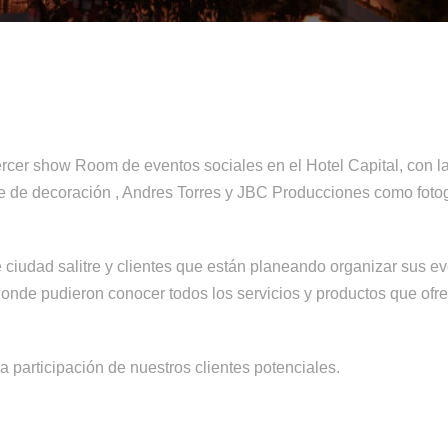
tercer show Room de eventos sociales en el Hotel Capital, con l
rte de decoración , Andres Torres y JBC Producciones como fo
e ciudad salitre y clientes que están planeando organizar sus e
onde pudieron conocer todos los servicios y productos que ofre
a participación de nuestros clientes potenciales.