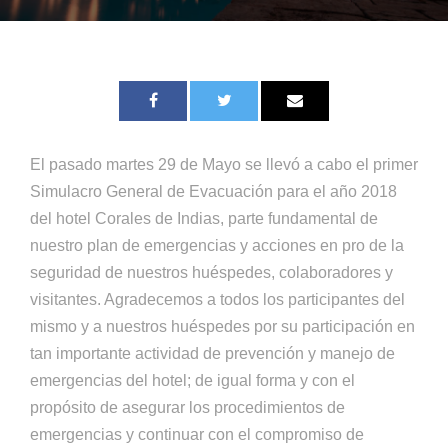
El pasado martes 29 de Mayo se llevó a cabo el primer
Simulacro General de Evacuación para el año 2018
del hotel Corales de Indias, parte fundamental de
nuestro plan de emergencias y acciones en pro de la
seguridad de nuestros huéspedes, colaboradores y
visitantes. Agradecemos a todos los participantes del
mismo y a nuestros huéspedes por su participación en
tan importante actividad de prevención y manejo de
emergencias del hotel; de igual forma y con el
propósito de asegurar los procedimientos de
emergencias y continuar con el compromiso de