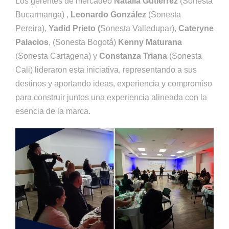
Los gerentes de mercadeo
Natalia Gutiérrez
(Sonesta
Bucarmanga) ,
Leonardo González
(Sonesta
Pereira),
Yadid Prieto (
Sonesta Valledupar),
Cateryne
Palacios
, (Sonesta Bogotá)
Kenny Maturana
(Sonesta Cartagena) y
Constanza Triana
(Sonesta
Cali) lideraron esta iniciativa, representando a sus
destinos y aportando ideas, experiencia y compromiso
para construir juntos una experiencia alineada con la
esencia de la marca.