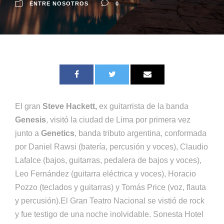
ENTRE NOSOTROS
0
El gran
Steve Hackett,
ex guitarrista de la banda
Genesis
, visitó la ciudad de Lima por primera vez
junto a
Genetics
, banda tributo argentina, conformada
por Daniel Rawsi (batería, percusión y voces), Claudio
Lafalce (bajos, guitarras, pedalera de bajos y voces),
Leo Fernández (guitarra eléctrica y voces), Horacio
Pozzo (teclados y guitarras) y Tomás Price (voz, flauta
y percusión).El Gran Teatro Nacional se vistió de rock
y fue testigo de una noche inolvidable. Sonesta Hotel