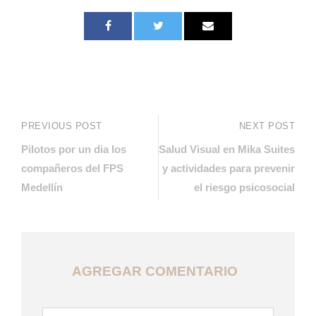
PREVIOUS POST
NEXT POST
Pilotos por un dia los
Salud Visual en Mika Suites
compañeros del FPS
y actividades para prevenir
Medellín
el riesgo psicosocial
AGREGAR COMENTARIO