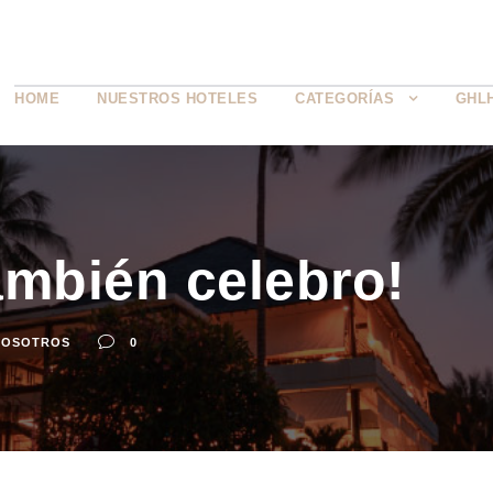
HOME
NUESTROS HOTELES
CATEGORÍAS
GHL
ambién celebro!
NOSOTROS
0