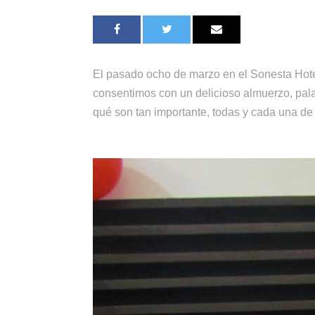
El pasado ocho de marzo en el Sonesta Hote
consentimos con un delicioso almuerzo, pal
qué son tan importante, todas y cada una de 