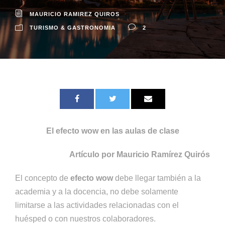
MAURICIO RAMIREZ QUIROS
TURISMO & GASTRONOMIA
2
El efecto wow en las aulas de clase
Artículo por Mauricio Ramírez Quirós
El concepto de
efecto wow
debe llegar también a la
academia y a la docencia, no debe solamente
limitarse a las actividades relacionadas con el
huésped o con nuestros colaboradores.