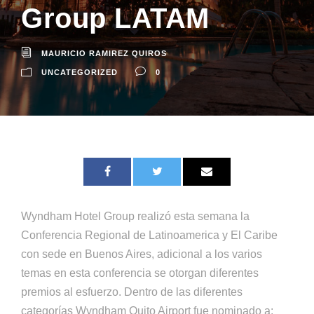
Group LATAM
MAURICIO RAMIREZ QUIROS
UNCATEGORIZED
0
Wyndham Hotel Group realizó esta semana la
Conferencia Regional de Latinoamerica y El Caribe
con sede en Buenos Aires, adicional a los varios
temas en esta conferencia se otorgan diferentes
premios al esfuerzo. Dentro de las diferentes
categorías Wyndham Quito Airport fue nominado a: