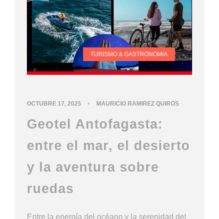
TURISMO & GASTRONOMIA
•
OCTUBRE 17, 2025
MAURICIO RAMIREZ QUIROS
Geotel Antofagasta:
entre el mar, el desierto
y la aventura sobre
ruedas
Entre la energía del océano y la serenidad del