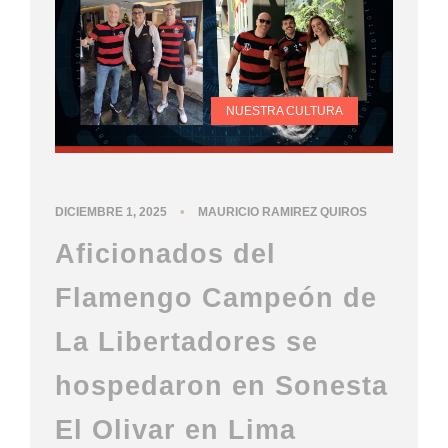
NUESTRA CULTURA
•
DICIEMBRE 1, 2025
MAURICIO RAMIREZ QUIROS
Aficionados del
Flamengo Campeón de
La Libertadores se
hospedaron en Sonesta
El Olivar en Lima