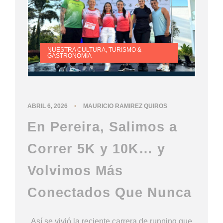
NUESTRA CULTURA
,
TURISMO &
GASTRONOMIA
•
ABRIL 6, 2026
MAURICIO RAMIREZ QUIROS
En Pereira, Salimos a
Correr 5K y 10K… y
Volvimos Más
Conectados Que Nunca
. Así se vivió la reciente carrera de running que