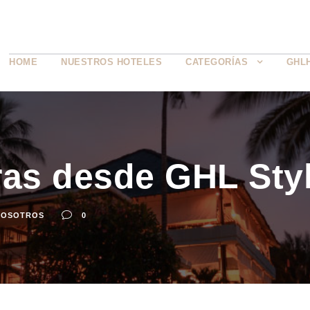
HOME
NUESTROS HOTELES
CATEGORÍAS
GHL
ras desde GHL Sty
NOSOTROS
0