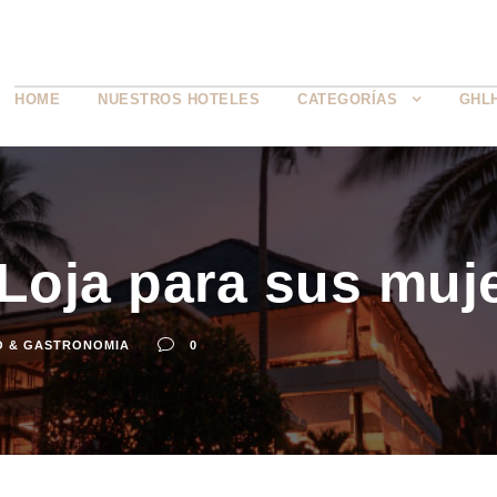
HOME
NUESTROS HOTELES
CATEGORÍAS
GHL
 Loja para sus muj
O & GASTRONOMIA
0