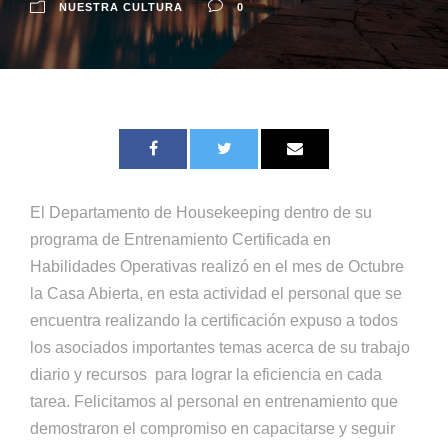
NUESTRA CULTURA
0
El Departamento de Housekeeping dentro de su
programa de Entrenamiento Certificada en
Habilidades Operativas realizó en el mes de Octubre
la Casa Abierta, en esta actividad el personal que se
encuentra realizando la certificación expuso a todos
los asociados importantes temas acerca de su trabajo
diario y recursos para lograr la eficiencia en cada
tarea. Felicitamos al personal en entrenamiento que
demostraron el compromiso en capacitarse y seguir