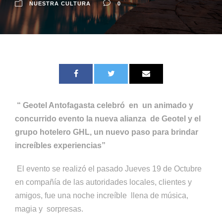
NUESTRA CULTURA
0
“ Geotel Antofagasta celebró en un animado y
concurrido evento la nueva alianza de Geotel y el
grupo hotelero GHL, un nuevo paso para brindar
increíbles experiencias”
El evento se realizó el pasado Jueves 19 de Octubre
en compañía de las autoridades locales, clientes y
amigos, fue una noche increíble llena de música,
magia y sorpresas.