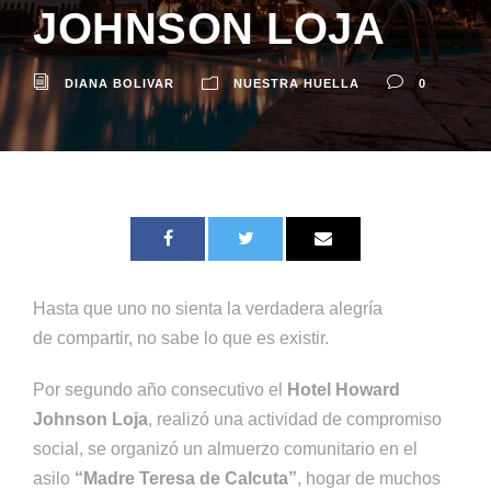
JOHNSON LOJA
DIANA BOLIVAR
NUESTRA HUELLA
0
Hasta que uno no sienta la verdadera alegría
de compartir, no sabe lo que es existir.
Por segundo año consecutivo el
Hotel Howard
Johnson Loja
, realizó una actividad de compromiso
social, se organizó un almuerzo comunitario en el
asilo
“Madre Teresa de Calcuta”
, hogar de muchos