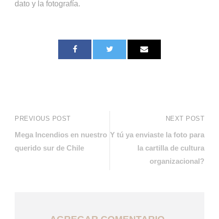
dato y la fotografía.
PREVIOUS POST
NEXT POST
Mega Incendios en nuestro
Y tú ya enviaste la foto para
querido sur de Chile
la cartilla de cultura
organizacional?