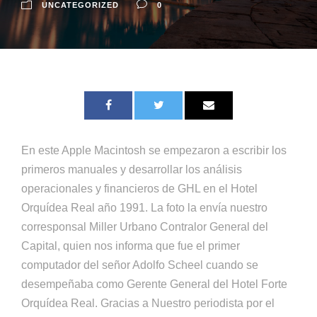
UNCATEGORIZED
0
En este Apple Macintosh se empezaron a escribir los
primeros manuales y desarrollar los análisis
operacionales y financieros de GHL en el Hotel
Orquídea Real año 1991. La foto la envía nuestro
corresponsal Miller Urbano Contralor General del
Capital, quien nos informa que fue el primer
computador del señor Adolfo Scheel cuando se
desempeñaba como Gerente General del Hotel Forte
Orquídea Real. Gracias a Nuestro periodista por el