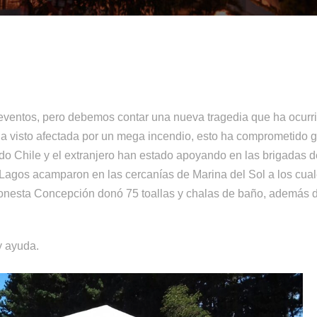
eventos, pero debemos contar una nueva tragedia que ha ocurri
 ha visto afectada por un mega incendio, esto ha comprometido 
do Chile y el extranjero han estado apoyando en las brigadas de
 Lagos acamparon en las cercanías de Marina del Sol a los cua
Sonesta Concepción donó 75 toallas y chalas de baño, además d
y ayuda.