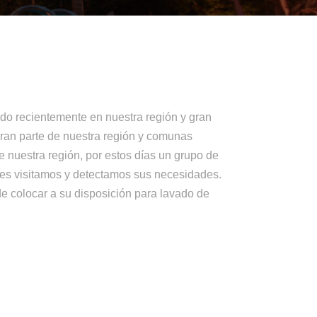
do recientemente en nuestra región y gran
gran parte de nuestra región y comunas
 nuestra región, por estos días un grupo de
les visitamos y detectamos sus necesidades.
e colocar a su disposición para lavado de