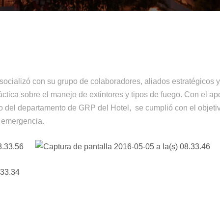
ocializó con su grupo de colaboradores, aliados estratégicos y
ráctica sobre el manejo de extintores y tipos de fuego. Con el 
azgo del departamento de GRP del Hotel, se cumplió con el obje
 emergencia.