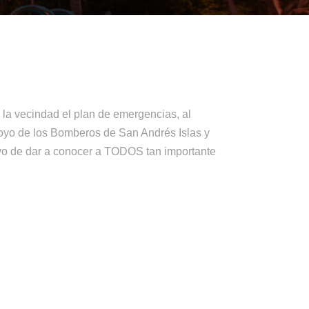
 la vecindad el plan de emergencias, al
apoyo de los Bomberos de San Andrés Islas y
tivo de dar a conocer a TODOS tan importante