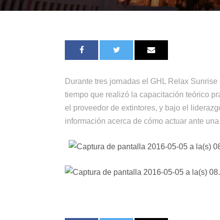
Durante tres jornadas el GHL Relax Sunrise s
tiempo que realizó la capacitación teórico p
el proveedor de extintores, y bajo el lider
información acerca de cómo actuar ante una