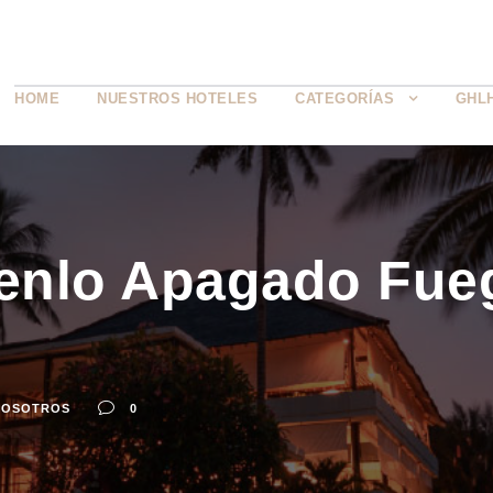
HOME
NUESTROS HOTELES
CATEGORÍAS
GHL
enlo Apagado Fueg
NOSOTROS
0