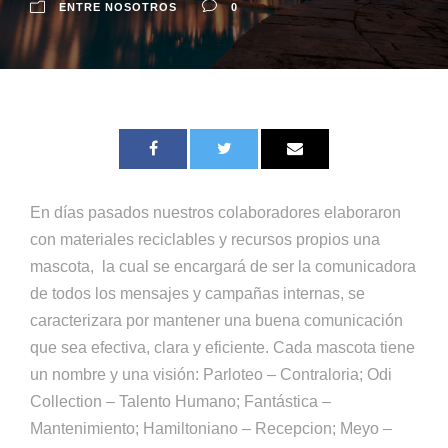
ENTRE NOSOTROS
0
En días pasados nuestros colaboradores elaboraron
con materiales reciclables y recursos propios una
mascota, la cual se encargará de ser la comunicadora
de todos los mensajes y campañas internas, se
caracterizara por mantener una buena comunicación
que sea efectiva, clara y eficiente. Cada mascota tiene
un nombre y una visión: Parloteo – Contraloria; Odi
Collection – Talento Humano; Fantástica –
Mantenimiento; Hamiltoniano – Recepcion; Meyo –