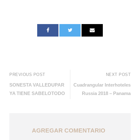
PREVIOUS POST
NEXT POST
SONESTA VALLEDUPAR
Cuadrangular Interhoteles
YA TIENE SABELOTODO
Russia 2018 – Panama
AGREGAR COMENTARIO