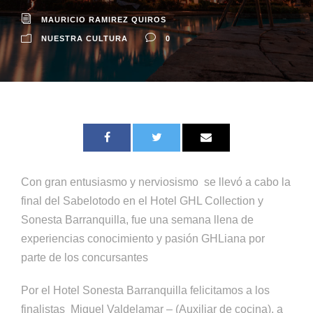
MAURICIO RAMIREZ QUIROS
NUESTRA CULTURA
0
Con gran entusiasmo y nerviosismo se llevó a cabo la
final del Sabelotodo en el Hotel GHL Collection y
Sonesta Barranquilla, fue una semana llena de
experiencias conocimiento y pasión GHLiana por
parte de los concursantes
Por el Hotel Sonesta Barranquilla felicitamos a los
finalistas Miguel Valdelamar – (Auxiliar de cocina), a