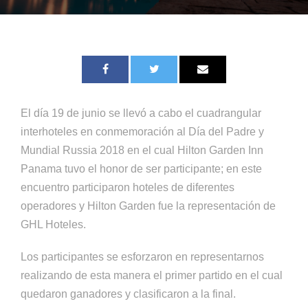
El día 19 de junio se llevó a cabo el cuadrangular
interhoteles en conmemoración al Día del Padre y
Mundial Russia 2018 en el cual Hilton Garden Inn
Panama tuvo el honor de ser participante; en este
encuentro participaron hoteles de diferentes
operadores y Hilton Garden fue la representación de
GHL Hoteles.
Los participantes se esforzaron en representarnos
realizando de esta manera el primer partido en el cual
quedaron ganadores y clasificaron a la final.