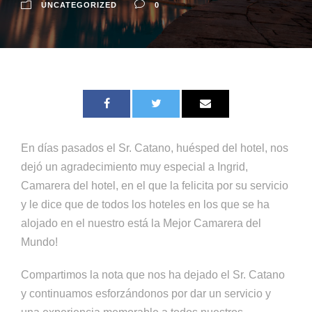
UNCATEGORIZED
0
En días pasados el Sr. Catano, huésped del hotel, nos
dejó un agradecimiento muy especial a Ingrid,
Camarera del hotel, en el que la felicita por su servicio
y le dice que de todos los hoteles en los que se ha
alojado en el nuestro está la Mejor Camarera del
Mundo!
Compartimos la nota que nos ha dejado el Sr. Catano
y continuamos esforzándonos por dar un servicio y