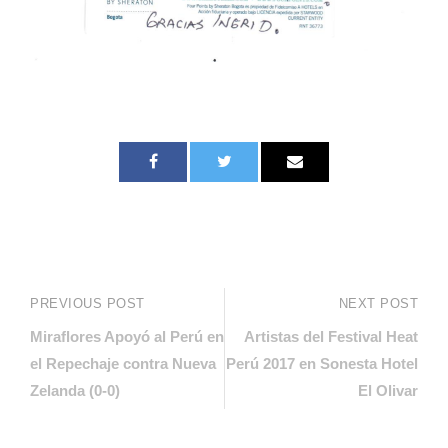
PREVIOUS POST
NEXT POST
Miraflores Apoyó al Perú en
Artistas del Festival Heat
el Repechaje contra Nueva
Perú 2017 en Sonesta Hotel
Zelanda (0-0)
El Olivar