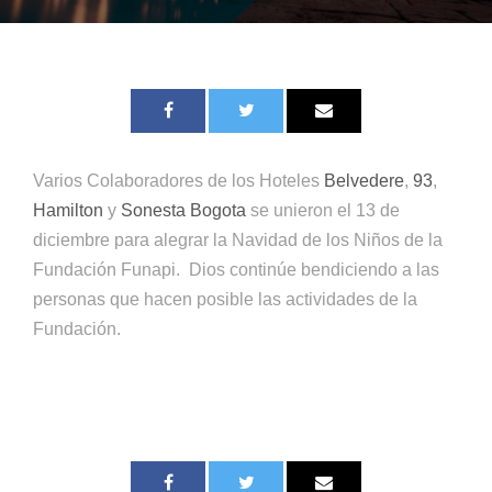
Varios Colaboradores de los Hoteles
Belvedere
,
93
,
Hamilton
y
Sonesta Bogota
se unieron el 13 de
diciembre para alegrar la Navidad de los Niños de la
Fundación Funapi. Dios continúe bendiciendo a las
personas que hacen posible las actividades de la
Fundación.