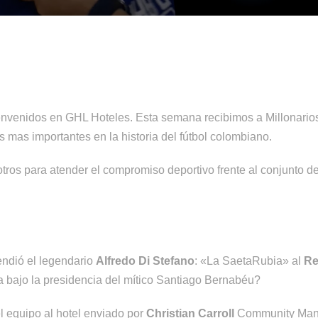
envenidos en GHL Hoteles. Esta semana recibimos a Millonarios
s mas importantes en la historia del fútbol colombiano.
s para atender el compromiso deportivo frente al conjunto del 
endió el legendario
Alfredo Di Stefano
: «La SaetaRubia» al
Re
bajo la presidencia del mítico Santiago Bernabéu?
el equipo al hotel enviado por
Christian Carroll
Community Mana