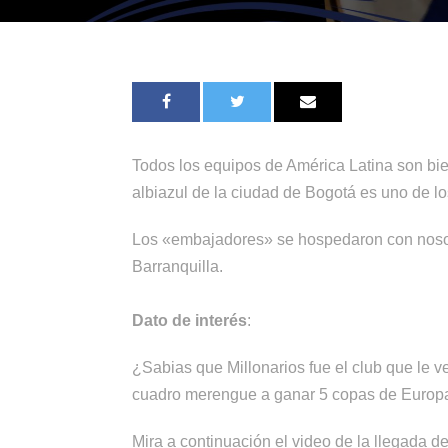
Todos los equipos de América Latina son bi
albiazul de la ciudad de Bogotá es uno de lo
Los «embajadores» se hospedaron con nosotro
Barranquilla.
Dato de interés
:
¿Sabias que Millonarios fue el club que le v
cuadro merengue a ganar 5 copas de Europa 
Mira a continuación el video de la llegada d