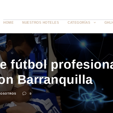
HOME
NUESTROS HOTELES
CATEGORÍAS
GHL
 fútbol profesiona
on Barranquilla
NOSOTROS
0