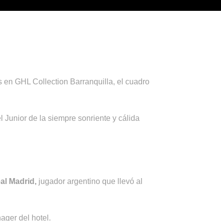
 en GHL Collection Barranquilla, el cuadro
Junior de la siempre sonriente y cálida
al Madrid,
jugador argentino que llevó al
ger del hotel.