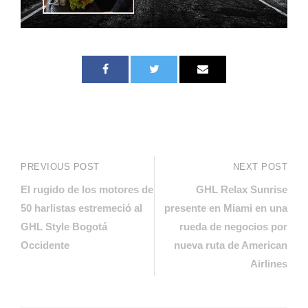
PREVIOUS POST
NEXT POST
El rugido de los motores de
GHL Relax Sunrise
50 harlistas estremeció al
presente en Miami en una
GHL Style Bogotá
rueda de negocios por
Occidente
nueva ruta de American
Airlines