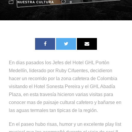
NUESTRA CULTURA
0
En dias pasados los Jefes del Hotel GHL Portón
Medellín, liderado por Ruby Cifuentes, decidieron
hacer un recorrido por la zona cafetera de Colombia
visitando el Hotel Sonesta Pereira y el GHL Abadía
Plaza, en esta travesía hicieron varias visitas para
conocer mas de paisaje cultural cafetero y bañarse en
las aguas termales tan tipicas de la región.
En el paseo hubo risas, humor y un excelente play list