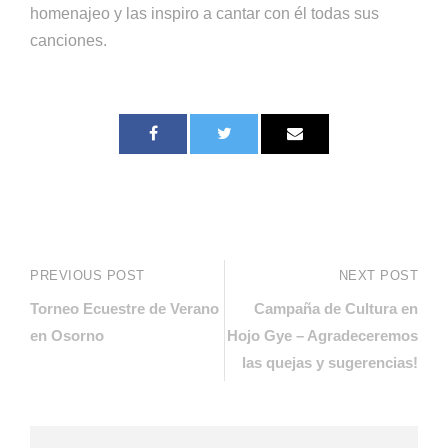
homenajeo y las inspiro a cantar con él todas sus
canciones.
PREVIOUS POST
NEXT POST
Torneo Ecuestre de Verano
Campaña de Cultura en
en Osorno
Hojo Gye – Agradeceremos
las quejas y sugerencias!