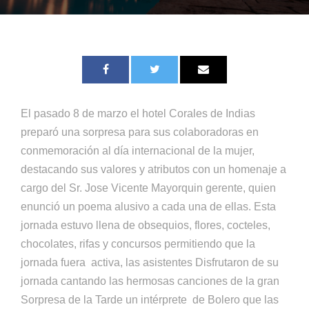
El pasado 8 de marzo el hotel Corales de Indias
preparó una sorpresa para sus colaboradoras en
conmemoración al día internacional de la mujer,
destacando sus valores y atributos con un homenaje a
cargo del Sr. Jose Vicente Mayorquin gerente, quien
enunció un poema alusivo a cada una de ellas. Esta
jornada estuvo llena de obsequios, flores, cocteles,
chocolates, rifas y concursos permitiendo que la
jornada fuera activa, las asistentes Disfrutaron de su
jornada cantando las hermosas canciones de la gran
Sorpresa de la Tarde un intérprete de Bolero que las