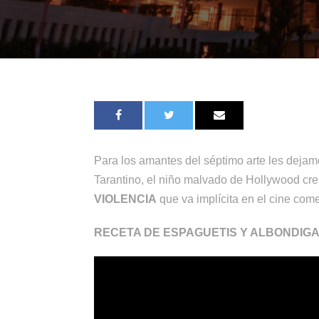
Para los amantes del séptimo arte les dejam
Tarantino, el niño malvado de Hollywood cr
VIOLENCIA
que va implícita en el cine com
RECETA DE ESPAGUETIS Y ALBONDIGA