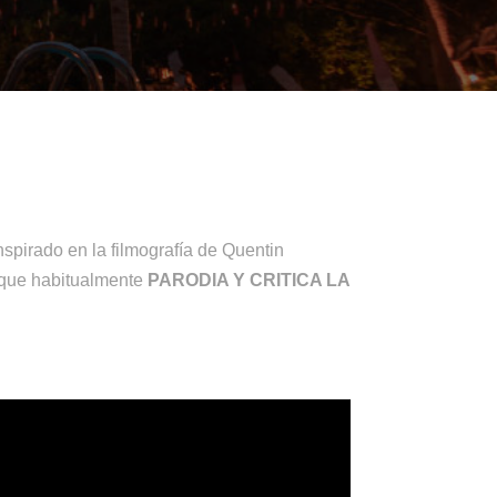
spirado en la filmografía de Quentin
s que habitualmente
PARODIA Y CRITICA LA