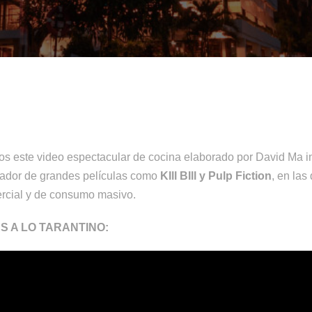
os este video espectacular de cocina elaborado por David Ma in
eador de grandes películas como
KIll BIll y Pulp Fiction
, en la
ercial y de consumo masivo.
S A LO TARANTINO: