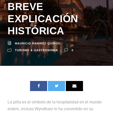
BREVE
EXPLICACIÓN
HISTÓRICA
MAURICIO RAMIREZ QUIROS
TURISMO & GASTRONOMIA
0
La piña es el símbolo de la hospitalidad en el mundo
entero, incluso Wyndham lo ha convertido en su